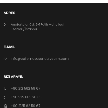
ADRES
Anafartalar Cd. 9-1 Fatih Mahallesi
Esenler / İstanbul
E-MAIL
info@cafemasasandalyecim.com
BİZİ ARAYIN
+90 212 562 59 67
+90 535 685 28 05
+90 2125 62 59 67