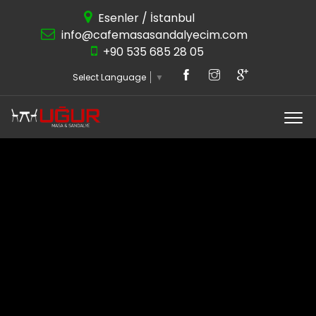
Esenler / İstanbul
info@cafemasasandalyecim.com
+90 535 685 28 05
Select Language
▼