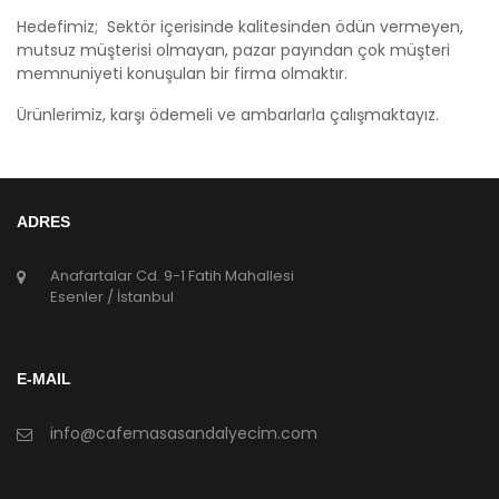
Hedefimiz; Sektör içerisinde kalitesinden ödün vermeyen,
mutsuz müşterisi olmayan, pazar payından çok müşteri
memnuniyeti konuşulan bir firma olmaktır.
Ürünlerimiz, karşı ödemeli ve ambarlarla çalışmaktayız.
ADRES
Anafartalar Cd. 9-1 Fatih Mahallesi
Esenler / İstanbul
E-MAIL
info@cafemasasandalyecim.com